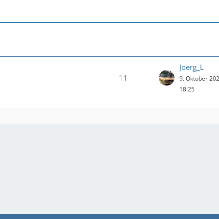
Joerg_L
11
9. Oktober 20
18:25