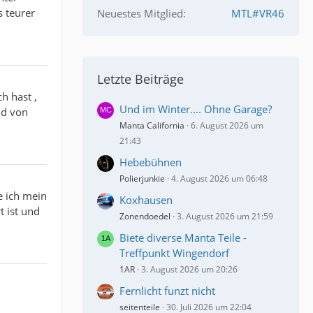
s teurer
Neuestes Mitglied
MTL#VR46
Letzte Beiträge
h hast ,
Und im Winter.... Ohne Garage?
nd von
Manta California
6. August 2026 um
21:43
Hebebühnen
Polierjunkie
4. August 2026 um 06:48
e ich mein
Koxhausen
t ist und
Zonendoedel
3. August 2026 um 21:59
Biete diverse Manta Teile -
Treffpunkt Wingendorf
1AR
3. August 2026 um 20:26
Fernlicht funzt nicht
seitenteile
30. Juli 2026 um 22:04