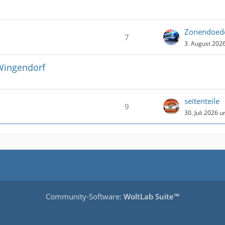
Zonendoed
7
3. August 202
 Wingendorf
seitenteile
9
30. Juli 2026 
Community-Software:
WoltLab Suite™