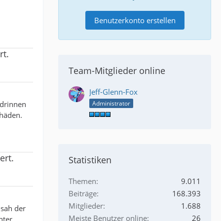
Benutzerkonto erstellen
rt.
Team-Mitglieder online
Jeff-Glenn-Fox
 drinnen
Administrator
chäden.
ert.
Statistiken
Themen
9.011
Beiträge
168.393
Mitglieder
1.688
 sah der
Meiste Benutzer online
26
nter