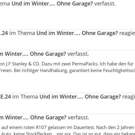
hema
Und im Winter.... Ohne Garage?
verfasst.
.24
im Thema
Und im Winter.... Ohne Garage?
reagie
m Winter.... Ohne Garage?
verfasst.
on J.F Stanley & CO. Dazu mit zwei PermaPacks. Ich habe den für
reien. Bei richtiger Handhabung, garantiert keine Feuchtigkeitss
E.24
im Thema
Und im Winter.... Ohne Garage?
reagi
m Winter.... Ohne Garage?
verfasst.
re auf einem roten R107 gelassen im Dauertest. Nach den 2 Jahren
uto, keine Stockflecken .. gar nix. Das ist so gut, dass ein bekan