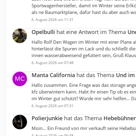
Sportwagenhersteller, damit im Winter seine Erlk
als ne Baumarktplane, dafür hast du aber auch wa
6. August 2026 um 11:31
Opelbulli
hat eine Antwort im Thema
Und
Hallo Rolf Den Wagen im Winter mit einer Plane a
hinterlässt die Spuren im Lack und du schließt die
innen wasserabweisend gefüttert sein, Gruß Klaus
6. August 2026 um 07:48
Manta California
hat das Thema
Und im 
Hallo zusammen. Eine Frage was das storage angeh
kfz überwintern kann. Habt ihr einen Tip ob es ein
im Winter gut schützt? Würde mir sehr helfen... D
6. August 2026 um 07:31
Polierjunkie
hat das Thema
Hebebühne
Moin... Ein Freund von mir verkauft seine Hebebü
4. August 2026 um 06:48