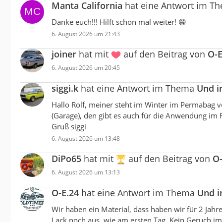
Manta California
hat eine Antwort im T
Danke euch!!! Hilft schon mal weiter! 😁
6. August 2026 um 21:43
joiner
hat mit
auf den Beitrag von
O-E
6. August 2026 um 20:45
siggi.k
hat eine Antwort im Thema
Und i
Hallo Rolf, meiner steht im Winter im Permabag v
(Garage), den gibt es auch für die Anwendung im F
Gruß siggi
6. August 2026 um 13:48
DiPo65
hat mit
auf den Beitrag von
O-
6. August 2026 um 13:13
O-E.24
hat eine Antwort im Thema
Und i
Wir haben ein Material, dass haben wir für 2 Jah
Lack noch aus, wie am ersten Tag. Kein Geruch im A