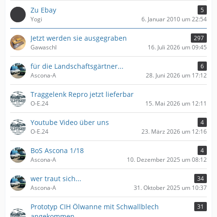
Zu Ebay
5
Yogi
6. Januar 2010 um 22:54
Jetzt werden sie ausgegraben
297
Gawaschl
16. Juli 2026 um 09:45
für die Landschaftsgärtner...
6
Ascona-A
28. Juni 2026 um 17:12
Traggelenk Repro jetzt lieferbar
O-E.24
15. Mai 2026 um 12:11
Youtube Video über uns
4
O-E.24
23. März 2026 um 12:16
BoS Ascona 1/18
4
Ascona-A
10. Dezember 2025 um 08:12
wer traut sich...
34
Ascona-A
31. Oktober 2025 um 10:37
Prototyp CIH Ölwanne mit Schwallblech
31
angekommen