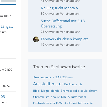
43 Antworten, Vor einem Jahr
Neuling sucht Manta A
36 Antworten, Vor einem Jahr
um 18:27
Suche Differential mit 3.18
Übersetzung
der mit den Längsträgern
25 Antworten, Vor einem Jahr
26 um
Fahrwerksbuchsen komplett
16 Antworten, Vor einem Jahr
Themen-Schlagwortwolke
 um 21:00
#mantagesucht
3.18
238mm
Ausstellfenster
Berlinetta
bis
um 09:59
Black Magic
blende
Bremssattel
c-säule
chrom
103
Chromleiste
c säule
DIDTA
Differential
25 um
Drehzahlmesser DZM
Dunkelrot
fahrerseite