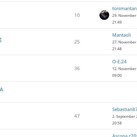
tonimantan
10
29. November
21:49
Mantaoli
g
25
27. November
21:48
O-E.24
36
12. November
09:00
 A
Sebastian8
47
2. September
20:58
Ascona c20