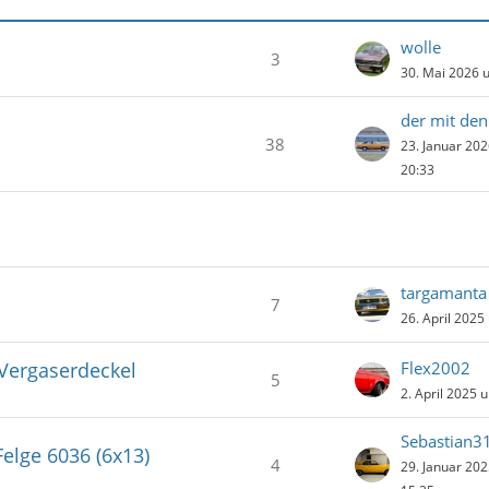
wolle
3
30. Mai 2026 
38
23. Januar 20
20:33
targamanta
7
26. April 2025
Vergaserdeckel
Flex2002
5
2. April 2025 
Sebastian3
elge 6036 (6x13)
4
29. Januar 20