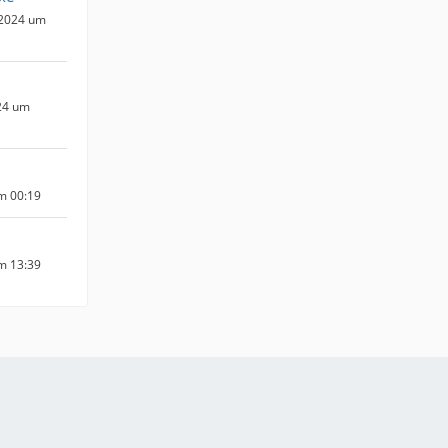
 2024 um
24 um
um 00:19
um 13:39