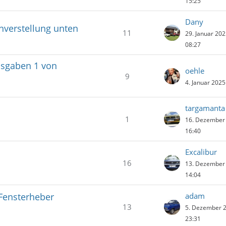
15:25
Dany
nverstellung unten
11
29. Januar 20
08:27
usgaben 1 von
oehle
9
4. Januar 202
targamanta
1
16. Dezember
16:40
Excalibur
16
13. Dezember
14:04
 Fensterheber
adam
13
5. Dezember 
23:31