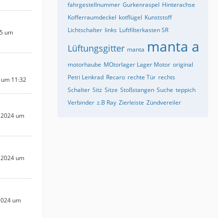
fahrgestellnummer
Gurkenraspel
Hinterachse
Kofferraumdeckel
kotflügel
Kunststoff
Lichtschalter
links
Luftfilterkasten SR
25 um
manta a
Lüftungsgitter
manta
motorhaube
MOtorlager Lager Motor
original
Petri Lenkrad
Recaro
rechte Tür
rechts
5 um 11:32
Schalter
Sitz
Sitze
Stoßstangen
Suche
teppich
Verbinder
z.B Ray
Zierleiste
Zündvereiler
 2024 um
 2024 um
2024 um