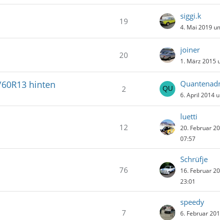
siggi.k
19
4. Mai 2019 u
joiner
20
1. März 2015 
/60R13 hinten
2
6. April 2014 
luetti
12
20. Februar 2
07:57
Schrüfje
76
16. Februar 2
23:01
speedy
7
6. Februar 20