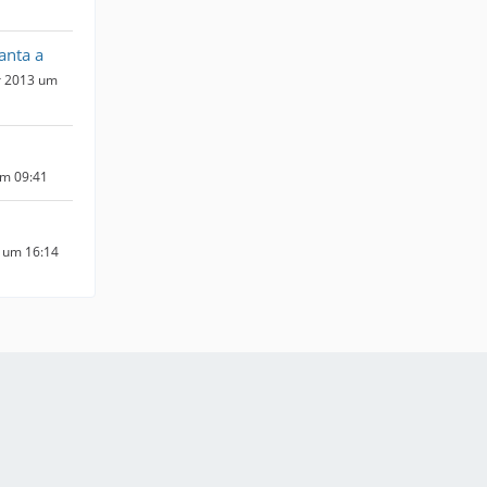
anta a
r 2013 um
um 09:41
 um 16:14