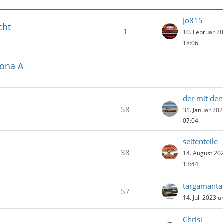
Jo815
cht
1
10. Februar 2
18:06
cona A
58
31. Januar 20
07:04
seitenteile
38
14. August 20
13:44
targamanta
57
14. Juli 2023 
Chrisi