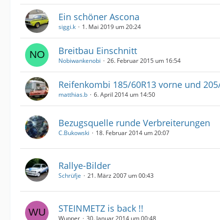
Ein schöner Ascona
siggi.k
1. Mai 2019 um 20:24
Breitbau Einschnitt
Nobiwankenobi
26. Februar 2015 um 16:54
Reifenkombi 185/60R13 vorne und 205
matthias.b
6. April 2014 um 14:50
Bezugsquelle runde Verbreiterungen
C.Bukowski
18. Februar 2014 um 20:07
Rallye-Bilder
Schrüfje
21. März 2007 um 00:43
STEINMETZ is back !!
Wupper
30. Januar 2014 um 00:48