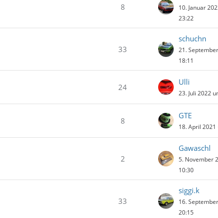
8
10. Januar 20
23:22
schuchn
33
21. Septembe
18:11
Ulli
24
23. Juli 2022 
GTE
8
18. April 2021
Gawaschl
2
5. November 
10:30
siggi.k
33
16. Septembe
20:15