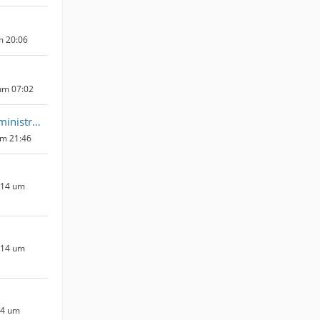
m 20:06
um 07:02
Quantenadministrator
um 21:46
014 um
014 um
14 um