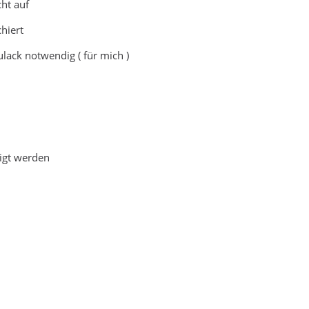
cht auf
chiert
lack notwendig ( für mich )
tigt werden