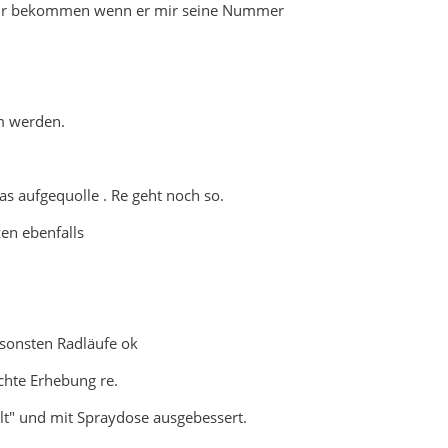
 mir bekommen wenn er mir seine Nummer
m werden.
as aufgequolle . Re geht noch so.
zen ebenfalls
nsonsten Radläufe ok
ichte Erhebung re.
elt" und mit Spraydose ausgebessert.