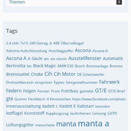
Themen
8
Tags
a
2.4 chih
7x13
240 Getrag
ABE ÜBerrollbügel
Ascona
Adrema-Aufschlüsselung
Anschlagpuffer
Ascona-A
Ascona A
Ausstellfenster
A Säule
Automatik
ats
ats classic
Berlinetta
Black Magic
bis
BMW E30
Bosch
Bremsanlage
Bremse
Cih
Cih Motor
Bremssattel
Choke
DE Scheinwerfer
Fahrwerk
Drehzahlbereich
einspritzer
Epytec
fahrgestellnummer
GT/E
Federn
Felgen
frontbau
Fenster
Front
getriebe
GT/E Brief
gte
Gummi
Heckblech
H Kennzeichen
https://www.facebook.com/photo
Innenausstattung
kadett c
Kadett E
Kaltstart
konsolen
kotflügel
Kunststoff
Licht
Kupplungszug
laufschienen
Leistung
manta a
manta
Lüftungsgitter
manschette