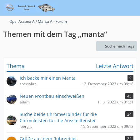
Opel Ascona A / Manta A - Forum
Themen mit dem Tag „manta“
Suche nach Tags
Thema
Letzte Antwort
Ich backe mir einen Manta
9
specializt
12. Dezember 2023 um 09:18
Neuen Frontbau einschweißen
43
adam
1. Juli 2023 um 01:21
Suche beide Chromverbinder für die
24
Chromleisten für die Ausstellfenster
Joerg_L
15. September 2022 um 09:13
Grüße aus dem Ruhrgebiet
24