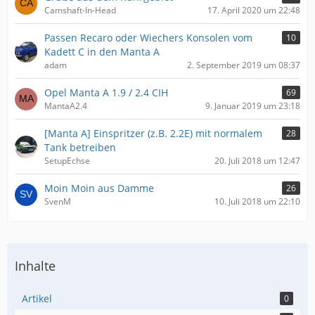
Camshaft-In-Head
17. April 2020 um 22:48
Passen Recaro oder Wiechers Konsolen vom
10
Kadett C in den Manta A
adam
2. September 2019 um 08:37
Opel Manta A 1.9 / 2.4 CIH
69
MantaA2.4
9. Januar 2019 um 23:18
[Manta A] Einspritzer (z.B. 2.2E) mit normalem
28
Tank betreiben
SetupEchse
20. Juli 2018 um 12:47
Moin Moin aus Damme
26
SvenM
10. Juli 2018 um 22:10
Inhalte
Artikel
0