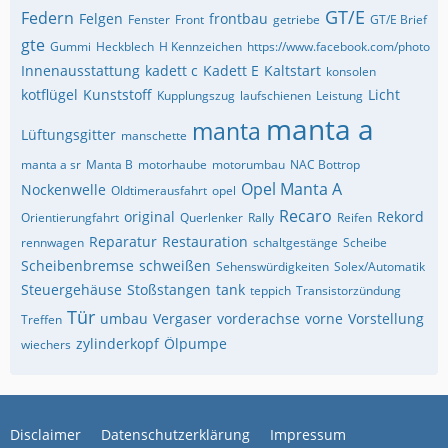
GT/E
Federn
Felgen
frontbau
Fenster
Front
getriebe
GT/E Brief
gte
Gummi
Heckblech
H Kennzeichen
https://www.facebook.com/photo
Innenausstattung
kadett c
Kadett E
Kaltstart
konsolen
kotflügel
Kunststoff
Licht
Kupplungszug
laufschienen
Leistung
manta a
manta
Lüftungsgitter
manschette
manta a sr
Manta B
motorhaube
motorumbau
NAC Bottrop
Opel Manta A
Nockenwelle
Oldtimerausfahrt
opel
Recaro
original
Rekord
Orientierungfahrt
Querlenker
Rally
Reifen
Reparatur
Restauration
rennwagen
schaltgestänge
Scheibe
Scheibenbremse
schweißen
Sehenswürdigkeiten
Solex/Automatik
Steuergehäuse
Stoßstangen
tank
teppich
Transistorzündung
Tür
umbau
Vergaser
vorderachse
vorne
Vorstellung
Treffen
zylinderkopf
Ölpumpe
wiechers
Disclaimer
Datenschutzerklärung
Impressum