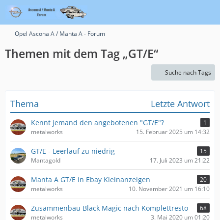
Opel Ascona A / Manta A - Forum
Themen mit dem Tag „GT/E“
Suche nach Tags
Thema
Letzte Antwort
Kennt jemand den angebotenen "GT/E"?
1
metalworks
15. Februar 2025 um 14:32
GT/E - Leerlauf zu niedrig
15
Mantagold
17. Juli 2023 um 21:22
Manta A GT/E in Ebay Kleinanzeigen
20
metalworks
10. November 2021 um 16:10
Zusammenbau Black Magic nach Komplettresto
68
metalworks
3. Mai 2020 um 01:20