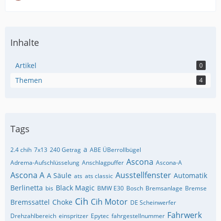
Inhalte
Artikel
0
Themen
4
Tags
a
2.4 chih
7x13
240 Getrag
ABE ÜBerrollbügel
Ascona
Adrema-Aufschlüsselung
Anschlagpuffer
Ascona-A
Ascona A
Ausstellfenster
A Säule
Automatik
ats
ats classic
Berlinetta
Black Magic
bis
BMW E30
Bosch
Bremsanlage
Bremse
Cih
Cih Motor
Bremssattel
Choke
DE Scheinwerfer
Fahrwerk
Drehzahlbereich
einspritzer
Epytec
fahrgestellnummer