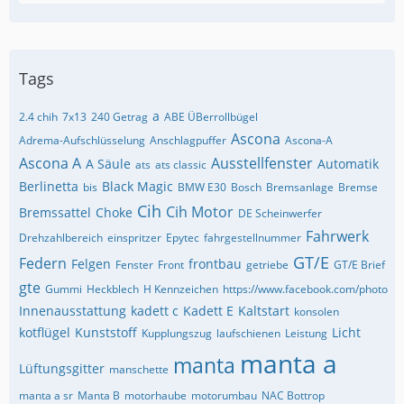
Tags
a
2.4 chih
7x13
240 Getrag
ABE ÜBerrollbügel
Ascona
Adrema-Aufschlüsselung
Anschlagpuffer
Ascona-A
Ascona A
Ausstellfenster
A Säule
Automatik
ats
ats classic
Berlinetta
Black Magic
bis
BMW E30
Bosch
Bremsanlage
Bremse
Cih
Cih Motor
Bremssattel
Choke
DE Scheinwerfer
Fahrwerk
Drehzahlbereich
einspritzer
Epytec
fahrgestellnummer
GT/E
Federn
Felgen
frontbau
Fenster
Front
getriebe
GT/E Brief
gte
Gummi
Heckblech
H Kennzeichen
https://www.facebook.com/photo
Innenausstattung
kadett c
Kadett E
Kaltstart
konsolen
kotflügel
Kunststoff
Licht
Kupplungszug
laufschienen
Leistung
manta a
manta
Lüftungsgitter
manschette
manta a sr
Manta B
motorhaube
motorumbau
NAC Bottrop