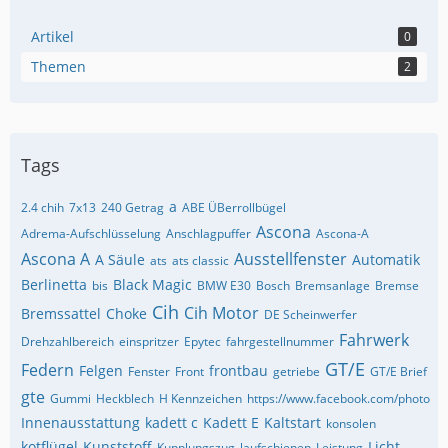
Artikel
0
Themen
2
Tags
a
2.4 chih
7x13
240 Getrag
ABE ÜBerrollbügel
Ascona
Adrema-Aufschlüsselung
Anschlagpuffer
Ascona-A
Ascona A
Ausstellfenster
A Säule
Automatik
ats
ats classic
Berlinetta
Black Magic
bis
BMW E30
Bosch
Bremsanlage
Bremse
Cih
Cih Motor
Bremssattel
Choke
DE Scheinwerfer
Fahrwerk
Drehzahlbereich
einspritzer
Epytec
fahrgestellnummer
GT/E
Federn
Felgen
frontbau
Fenster
Front
getriebe
GT/E Brief
gte
Gummi
Heckblech
H Kennzeichen
https://www.facebook.com/photo
Innenausstattung
kadett c
Kadett E
Kaltstart
konsolen
kotflügel
Kunststoff
Licht
Kupplungszug
laufschienen
Leistung