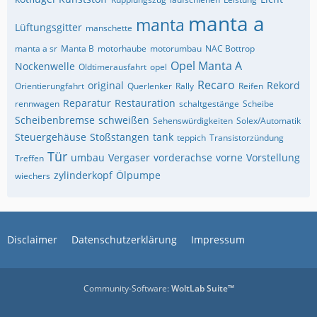
manta a
manta
Lüftungsgitter
manschette
manta a sr
Manta B
motorhaube
motorumbau
NAC Bottrop
Opel Manta A
Nockenwelle
Oldtimerausfahrt
opel
Recaro
original
Rekord
Orientierungfahrt
Querlenker
Rally
Reifen
Reparatur
Restauration
rennwagen
schaltgestänge
Scheibe
Scheibenbremse
schweißen
Sehenswürdigkeiten
Solex/Automatik
Steuergehäuse
Stoßstangen
tank
teppich
Transistorzündung
Tür
umbau
Vergaser
vorderachse
vorne
Vorstellung
Treffen
zylinderkopf
Ölpumpe
wiechers
Disclaimer
Datenschutzerklärung
Impressum
Community-Software:
WoltLab Suite™