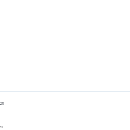
:20
en