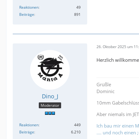
Reaktionen
49
Beiträge
891
26. Oktober 2025 um 11
Herzlich willkomme
Grüßle
Dominic
Dino_J
10mm Gabelschlüsse
Moderator
Aber niemals im JET
Reaktionen
449
Ich bau mir einen 
Beiträge
6.210
.... und noch einen ;