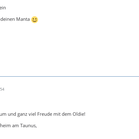
ein
t deinen Manta
:54
m und ganz viel Freude mit dem Oldie!
fheim am Taunus,