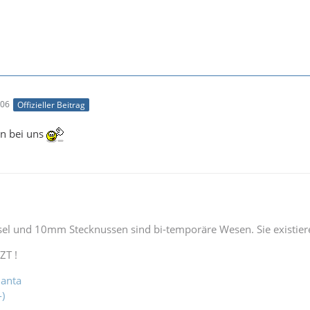
:06
Offizieller Beitrag
n bei uns
l und 10mm Stecknussen sind bi-temporäre Wesen. Sie existiere
ZT !
Manta
-)