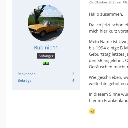
26. Oktober 2025 um 08
Hallo zusammen,
Da ich jetzt schon 
mich hier kurz vorst
Mein Name ist Uwe, 
Rubinio11
bis 1994 einige B 
Geburtstag letztes J
Anfänger
den SR angelehnt. O
Geräuschen macht m
Reaktionen
2
Wie geschrieben, wo
Beiträge
4
weiterhin geholfen 
In diesem Sinne wün
hier im Frankenland