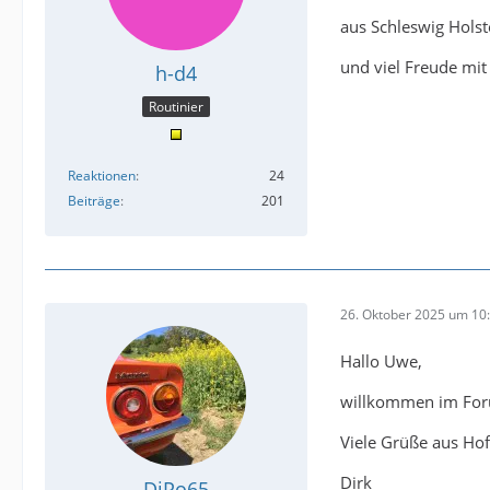
aus Schleswig Holst
und viel Freude mi
h-d4
Routinier
Reaktionen
24
Beiträge
201
26. Oktober 2025 um 10
Hallo Uwe,
willkommen im Foru
Viele Grüße aus Ho
Dirk
DiPo65